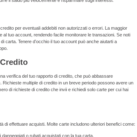
rre il saldo più velocemente e risparmiare sugli interessi.
i credito per eventuali addebiti non autorizzati o errori. La maggior
ine al tuo account, rendendo facile monitorare le transazioni. Se noti
i carta. Tenere d'occhio il tuo account può anche aiutarti a
oppo.
 Credito
 una verifica del tuo rapporto di credito, che può abbassare
 Richieste multiple di credito in un breve periodo possono avere un
ero di richieste di credito che invii e richiedi solo carte per cui hai
ità di effettuare acquisti. Molte carte includono ulteriori benefici come:
 danneggiati o rubati acquistati con la tua carta.