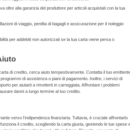
a oltre alla garanzia del produttore per articoli acquistati con la tua
azioni di viaggio, perdita di bagagli e assicurazione per il noleggio
ità per addebiti non autorizzati se la tua carta viene persa o
Aiuto
la carta di credito, cerca aiuto tempestivamente. Contatta il tuo emittent
e programmi di assistenza o piani di pagamento. Inoltre, i servizi di
rto per aiutarti a rimetterti in carreggiata. Affrontare i problemi
usare danni a lungo termine al tuo credito.
nte verso l'indipendenza finanziaria. Tuttavia, è cruciale affrontarlo
iona il credito, scegliendo la carta giusta, gestendo le tue spese 