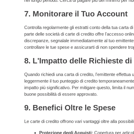
nel lungo periodo. Cerca di pagare più del minimo per ridu
7. Monitorare il Tuo Account
Controlla regolarmente gli estratti conto della tua carta d
parte delle società di carte di credito offre l'accesso onl
discrepanze, segnalale immediatamente al tuo emittente d
controllare le tue spese e assicurarti di non spendere tr
8. L'Impatto delle Richieste di
Quando richiedi una carta di credito, l'emittente effettua
leggermente il tuo punteggio di credito temporaneamente.
impatto più significativo. Per mitigare questo, limita il num
buone possibilità di essere approvato.
9. Benefici Oltre le Spese
Le carte di credito offrono vari vantaggi oltre alla possibil
Protezione degli Acquisti:
Copertura per articoli