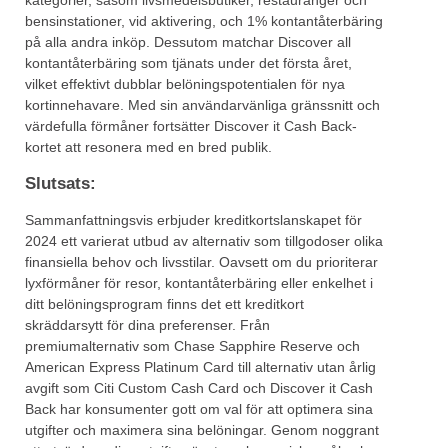
kategorier, såsom livsmedelsbutiker, restauranger och
bensinstationer, vid aktivering, och 1% kontantåterbäring
på alla andra inköp. Dessutom matchar Discover all
kontantåterbäring som tjänats under det första året,
vilket effektivt dubblar belöningspotentialen för nya
kortinnehavare. Med sin användarvänliga gränssnitt och
värdefulla förmåner fortsätter Discover it Cash Back-
kortet att resonera med en bred publik.
Slutsats:
Sammanfattningsvis erbjuder kreditkortslanskapet för
2024 ett varierat utbud av alternativ som tillgodoser olika
finansiella behov och livsstilar. Oavsett om du prioriterar
lyxförmåner för resor, kontantåterbäring eller enkelhet i
ditt belöningsprogram finns det ett kreditkort
skräddarsytt för dina preferenser. Från
premiumalternativ som Chase Sapphire Reserve och
American Express Platinum Card till alternativ utan årlig
avgift som Citi Custom Cash Card och Discover it Cash
Back har konsumenter gott om val för att optimera sina
utgifter och maximera sina belöningar. Genom noggrant