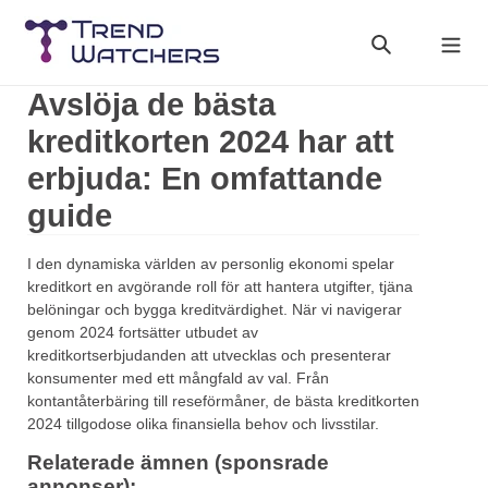
Skip
to
Search
Cart
content
Avslöja de bästa
kreditkorten 2024 har att
erbjuda: En omfattande
guide
I den dynamiska världen av personlig ekonomi spelar
kreditkort en avgörande roll för att hantera utgifter, tjäna
belöningar och bygga kreditvärdighet. När vi navigerar
genom 2024 fortsätter utbudet av
kreditkortserbjudanden att utvecklas och presenterar
konsumenter med ett mångfald av val. Från
kontantåterbäring till reseförmåner, de bästa kreditkorten
2024 tillgodose olika finansiella behov och livsstilar.
Relaterade ämnen (sponsrade
annonser):