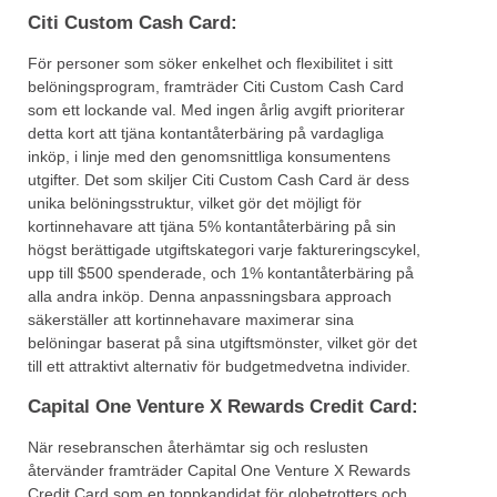
Citi Custom Cash Card:
För personer som söker enkelhet och flexibilitet i sitt
belöningsprogram, framträder Citi Custom Cash Card
som ett lockande val. Med ingen årlig avgift prioriterar
detta kort att tjäna kontantåterbäring på vardagliga
inköp, i linje med den genomsnittliga konsumentens
utgifter. Det som skiljer Citi Custom Cash Card är dess
unika belöningsstruktur, vilket gör det möjligt för
kortinnehavare att tjäna 5% kontantåterbäring på sin
högst berättigade utgiftskategori varje faktureringscykel,
upp till $500 spenderade, och 1% kontantåterbäring på
alla andra inköp. Denna anpassningsbara approach
säkerställer att kortinnehavare maximerar sina
belöningar baserat på sina utgiftsmönster, vilket gör det
till ett attraktivt alternativ för budgetmedvetna individer.
Capital One Venture X Rewards Credit Card:
När resebranschen återhämtar sig och reslusten
återvänder framträder Capital One Venture X Rewards
Credit Card som en toppkandidat för globetrotters och