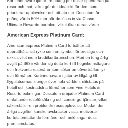
Kortinnehavare tjänar tre poäng per dollar spenderad på
resor och mat, vilket gör det idealiskt för dem som
prioriterar upplevelser och att äta ute. Dessutom är
poäng värda 50% mer när de löses in via Chase
Ultimate Rewards-portalen, vilket ökar deras värde.
American Express Platinum Card:
American Express Platinum Card fortsätter att
upprätthålla sitt rykte som en symbol för prestige och
exklusivitet inom kreditkortbranschen. Med en tung årlig
avgift på $695 vänder sig detta kort till höginkomsttagare
och frekventa resenärer som söker en oöverträffad lyx
och förmåner. Kortinnehavare njuter av tillgång till
flygplatsernas lounger över hela världen, elitstatus på
hotell och kostnadsfria förmåner som Fine Hotels &
Resorts-bokningar. Dessutom erbjuder Platinum Card
omfattande reseförsäkring och concierge-tjänster, vilket
säkerställer en problemfri reseupplevelse. Medan den
årliga avgiften kanske avskräcker vissa, motiverar
kortets omfattande förmåner och belöningar dess
premiumstatus.