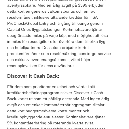
äventyrssökare. Med en årlig avgift på $395 erbjuder
detta kort en generös välkomstbonus och en rad
reseförmåner, inklusive uttalande krediter för TSA
PreCheck/Global Entry och tillgång till lounge genom
Capital Ones flygplatslounger. Kortinnehavare tjänar
obegränsade miles på varje köp, med möjlighet att lösa
in miles för reseutgifter eller överföra dem till olika flyg-
och hotellpartners. Dessutom erbjuder kortet
premiumförmåner som reseförsäkring, concierge-service
och exklusiv evenemangsåtkomst, vilket höjer
reseupplevelsen för dess användare.
Discover it Cash Back:
För dem som prioriterar enkelhet och värde i sitt
kreditkortsbelöningsprogram sticker Discover it Cash
Back-kortet ut som ett pålitligt alternativ. Med ingen årlig
avgift och ett enkelt kontantåterbäringprogram tilltalar
detta kort budgetmedvetna konsumenter och
kredituppbyggande entusiaster. Kortinnehavare tjänar
5% kontantåterbäring på roterande kvartalsvisa