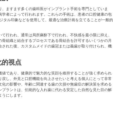
り、ますます多くの歯科医がインプラント手術を専門としていま
病学者によって行われます。これらの手術は、患者の口腔健康の包
デジタル印象などを使用して、最適な治療計画を立てることが一般
いて行われ、通常は局所麻酔下で行われ、不快感を最小限に抑え、
の骨組織と結合するプロセスである骨結合を許可するいくつかの月
合された後、カスタムメイドの歯冠または義歯が取り付けられ、機
化的視点
価値であり、健康的で魅力的な笑顔を維持することが強く求められ
り戻し、外見と口腔機能を向上させたいと考える個人にとって非常
文化の影響や、年齢に関連する歯の欠損や無歯症の解決策を求める
ンプラントは、伝統的な入れ歯に代わる安定した自然な見た目の解
ようにします。