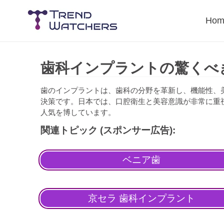
Skip
to
Hom
content
歯科インプラントの驚くべ
歯のインプラントは、歯科の分野を革新し、機能性、
決策です。日本では、口腔衛生と美容意識が非常に重
人気を博しています。
関連トピック (スポンサー広告):
ベニア歯
京セラ 歯科インプラント