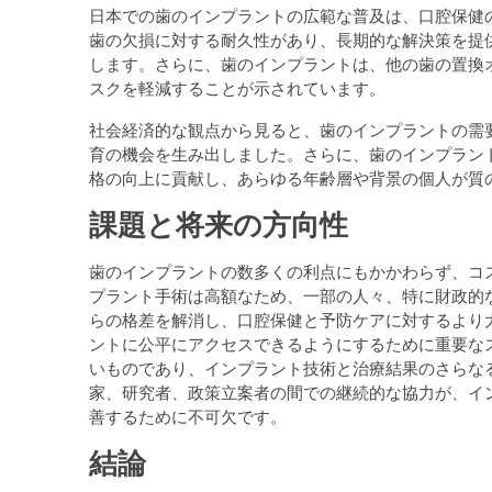
日本での歯のインプラントの広範な普及は、口腔保健
歯の欠損に対する耐久性があり、長期的な解決策を提
します。さらに、歯のインプラントは、他の歯の置換
スクを軽減することが示されています。
社会経済的な観点から見ると、歯のインプラントの需
育の機会を生み出しました。さらに、歯のインプラン
格の向上に貢献し、あらゆる年齢層や背景の個人が質
課題と将来の方向性
歯のインプラントの数多くの利点にもかかわらず、コ
プラント手術は高額なため、一部の人々、特に財政的
らの格差を解消し、口腔保健と予防ケアに対するより
ントに公平にアクセスできるようにするために重要な
いものであり、インプラント技術と治療結果のさらな
家、研究者、政策立案者の間での継続的な協力が、イ
善するために不可欠です。
結論